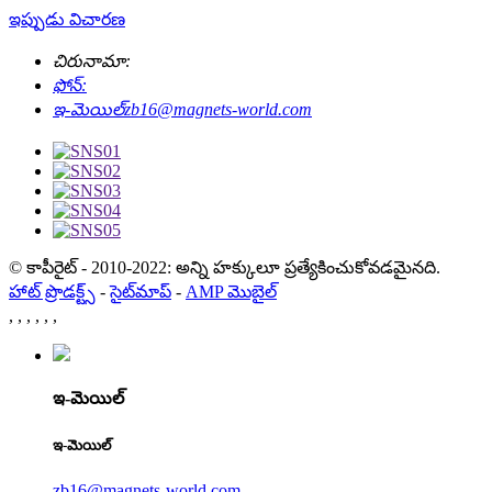
ఇప్పుడు విచారణ
చిరునామా:
ఫోన్:
ఇ-మెయిల్
zb16@magnets-world.com
© కాపీరైట్ - 2010-2022: అన్ని హక్కులూ ప్రత్యేకించుకోవడమైనది.
హాట్ ప్రొడక్ట్స్
-
సైట్‌మాప్
-
AMP మొబైల్
,
,
,
,
,
,
ఇ-మెయిల్
ఇ-మెయిల్
zb16@magnets-world.com