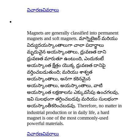
విచారణ
వివరాలు
Magnets are generally classified into permanent
magnets and soft magnets. మాగ్నెటైజర్ మరియు
విద్యుదయస్కాంతాలుగా చాలా పదార్థాలు
మృదువైన అయస్కాంతాలు, ధ్రువణత దాని
ధ్రువణత మారుతూ ఉంటుంది, ఎందుకంటే
అయస్కాంత క్షేత్రం యొక్క ధ్రువణత దానిపై
వర్తించబడుతుంది; మరియు శాశ్వత
అయస్కాంతాలు, అనగా కఠినమైన
అయస్కాంతాలు, అయస్కాంతాలు, వాటి
అయస్కాంత లక్షణాలను ఎక్కువసేపు ఉంచగలవు,
ఇవి సులభంగా తగ్గించబడవు మరియు సులభంగా
అయస్కాంతీకరించబడవు. Therefore, no matter in
industrial production or in daily life, a hard
magnet is one of the most commonly-used
powerful materials.
విచారణ
వివరాలు