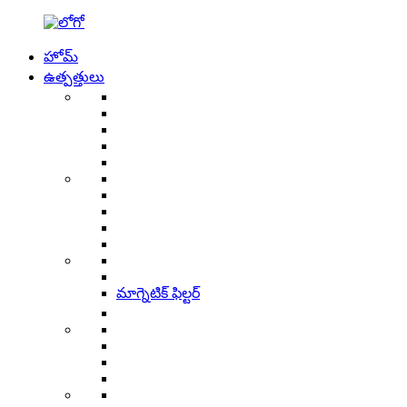
హోమ్
ఉత్పత్తులు
మాగ్నెటిక్ ఫిల్టర్