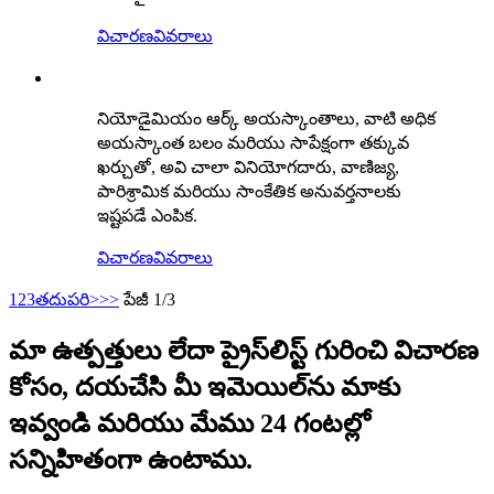
విచారణ
వివరాలు
నియోడైమియం ఆర్క్ అయస్కాంతాలు, వాటి అధిక
అయస్కాంత బలం మరియు సాపేక్షంగా తక్కువ
ఖర్చుతో, అవి చాలా వినియోగదారు, వాణిజ్య,
పారిశ్రామిక మరియు సాంకేతిక అనువర్తనాలకు
ఇష్టపడే ఎంపిక.
విచారణ
వివరాలు
1
2
3
తదుపరి>
>>
పేజీ 1/3
మా ఉత్పత్తులు లేదా ప్రైస్‌లిస్ట్ గురించి విచారణ
కోసం, దయచేసి మీ ఇమెయిల్‌ను మాకు
ఇవ్వండి మరియు మేము 24 గంటల్లో
సన్నిహితంగా ఉంటాము.