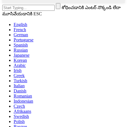
శోధించడానికి ఎంటర్ నొక్కండి లేదా
మూసివేయడానికి ESC
English
French
German
Portuguese
Spanish
Russian
Japanese
Korean
Arabic
Irish
Greek
Turkish
Italian
Danish
Romanian
Indonesian
Czech
Afrikaans
Swedish
Polish
Basque