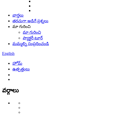
వార్తలు
తరచుగా అడిగే ప్రశ్నలు
మా గురించి
మా గురించి
ఫ్యాక్టరీ టూర్
మమ్మల్ని సంప్రదించండి
English
హోమ్
ఉత్పత్తులు
వర్గాలు