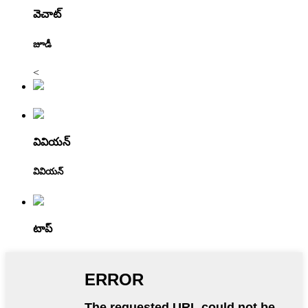
వెచాట్
జూడీ
<
వివియన్
వివియన్
టాప్