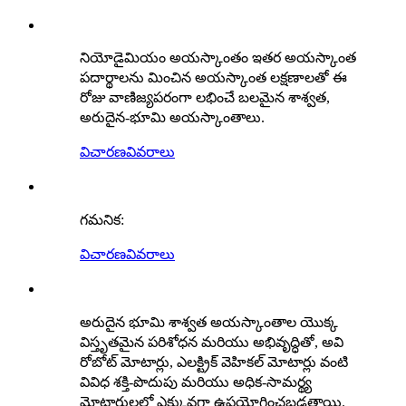
నియోడైమియం అయస్కాంతం ఇతర అయస్కాంత
పదార్థాలను మించిన అయస్కాంత లక్షణాలతో ఈ
రోజు వాణిజ్యపరంగా లభించే బలమైన శాశ్వత,
అరుదైన-భూమి అయస్కాంతాలు.
విచారణ
వివరాలు
గమనిక:
విచారణ
వివరాలు
అరుదైన భూమి శాశ్వత అయస్కాంతాల యొక్క
విస్తృతమైన పరిశోధన మరియు అభివృద్ధితో, అవి
రోబోట్ మోటార్లు, ఎలక్ట్రిక్ వెహికల్ మోటార్లు వంటి
వివిధ శక్తి-పొదుపు మరియు అధిక-సామర్థ్య
మోటారులలో ఎక్కువగా ఉపయోగించబడతాయి.