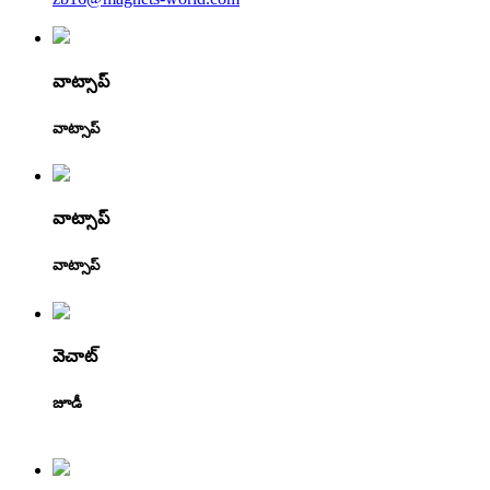
వాట్సాప్
వాట్సాప్
వాట్సాప్
వాట్సాప్
వెచాట్
జూడీ