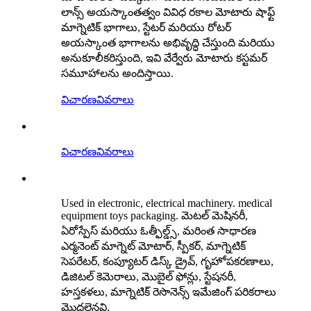
లాన్స్ అయస్కాంతత్వం వివిధ రకాల మోటారు షాఫ్ట్
మాగ్నెటిక్ భాగాలు, స్టేటర్ మరియు రోటర్
అయస్కాంత భాగాలను అభివృద్ధి చేస్తుంది మరియు
అనుకూలీకరిస్తుంది, ఇవి వేర్వేరు మోటారు కస్టమర్
సమూహాలను అందిస్తాయి.
విచారణ
వివరాలు
విచారణ
వివరాలు
Used in electronic, electrical machinery. medical
equipment toys packaging. మెటల్ మెషినరీ,
ఏరోస్పేస్ మరియు ఓత్ఫీల్డ్స్, మరింత సాధారణ
ఎర్మనెంట్ మాగ్నెట్ మోటార్, స్పీకర్, మాగ్నెటిక్
సెపరేటర్, కంప్యూటర్ డిస్క్ డ్రైవ్, గృహోపకరణాలు,
డిజిటల్ కెమెరాలు, మొబైల్ ఫోన్లు, స్టేషనరీ,
హస్తకళలు, మాగ్నెటిక్ రెసొనెన్స్ ఇమేజింగ్ పరికరాలు
మొదలైనవి.