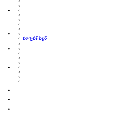
మాగ్నెటిక్ ఫిల్టర్