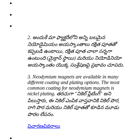
2. అందుకే మా ఫ్యాక్టరీలోని అన్ని బలమైన
నియోడైమియం అయస్కాంతాలు రక్షిత పూతతో
కప్పబడి ఉంటాయి, రక్షిత పూత చాలా సన్నగా
ఉంటుంది (మైక్రాన్ స్థాయి) మరియు నియోడినియో
అయస్కాంతం యొక్క సంశ్లేషణపై ప్రభావం చూపదు.
3. Neodymium magnets are available in many
different coating and plating options. The most
common coating for neodymium magnets is
nickel plating. తరచుగా "నికెల్ ప్లేటింగ్" అని
పిలుస్తారు, ఈ నికెల్ ఎంపిక వాస్తవానికి నికెల్ పొర,
రాగి పొర మరియు నికెల్ పూతతో కూడిన మూడు
పొరల లేపనం.
విచారణ
వివరాలు