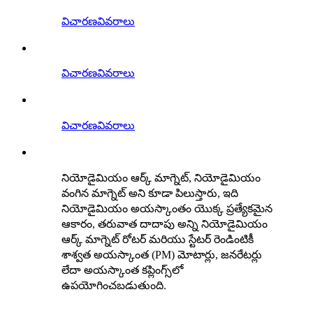
విచారణ
వివరాలు
విచారణ
వివరాలు
విచారణ
వివరాలు
నియోడైమియం ఆర్క్ మాగ్నెట్, నియోడైమియం
వంగిన మాగ్నెట్ అని కూడా పిలుస్తారు, ఇది
నియోడైమియం అయస్కాంతం యొక్క ప్రత్యేకమైన
ఆకారం, తరువాత దాదాపు అన్ని నియోడైమియం
ఆర్క్ మాగ్నెట్ రోటర్ మరియు స్టేటర్ రెండింటికీ
శాశ్వత అయస్కాంత (PM) మోటార్లు, జనరేటర్లు
లేదా అయస్కాంత కప్లింగ్స్‌లో
ఉపయోగించబడుతుంది.