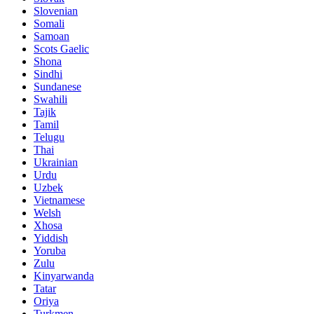
Slovenian
Somali
Samoan
Scots Gaelic
Shona
Sindhi
Sundanese
Swahili
Tajik
Tamil
Telugu
Thai
Ukrainian
Urdu
Uzbek
Vietnamese
Welsh
Xhosa
Yiddish
Yoruba
Zulu
Kinyarwanda
Tatar
Oriya
Turkmen