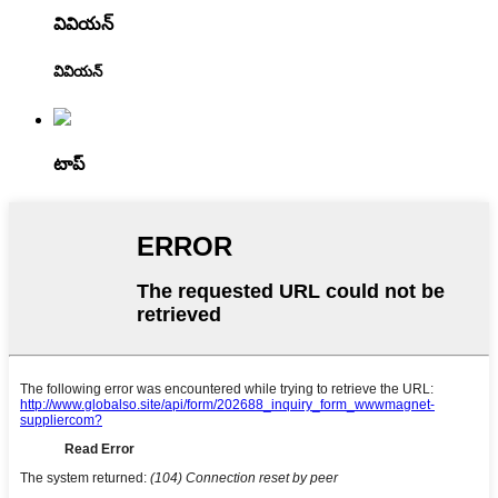
వివియన్
వివియన్
టాప్