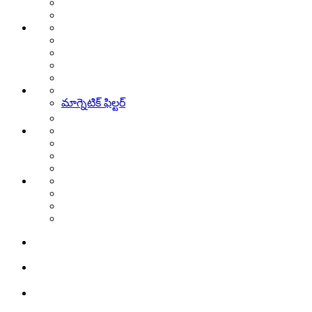
మాగ్నెటిక్ ఫిల్టర్