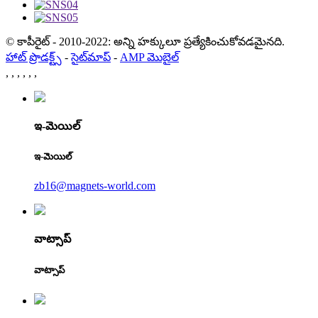
© కాపీరైట్ - 2010-2022: అన్ని హక్కులూ ప్రత్యేకించుకోవడమైనది.
హాట్ ప్రొడక్ట్స్
-
సైట్‌మాప్
-
AMP మొబైల్
,
,
,
,
,
,
ఇ-మెయిల్
ఇ-మెయిల్
zb16@magnets-world.com
వాట్సాప్
వాట్సాప్