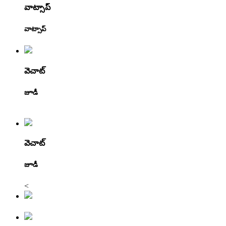
వాట్సాప్
వాట్సాప్
వెచాట్
జూడీ
వెచాట్
జూడీ
<