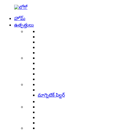
హోమ్
ఉత్పత్తులు
మాగ్నెటిక్ ఫిల్టర్