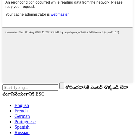
శోధించడానికి ఎంటర్ నొక్కండి లేదా
మూసివేయడానికి ESC
English
French
German
Portuguese
Spanish
Russian