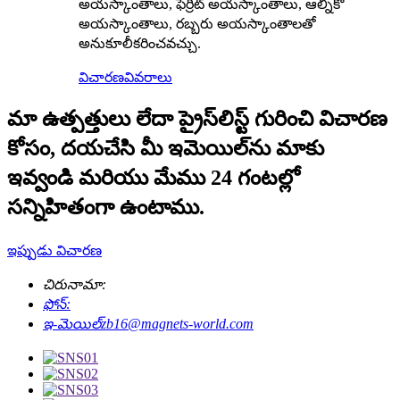
అయస్కాంతాలు, ఫెర్రిట్ అయస్కాంతాలు, ఆల్నికో
అయస్కాంతాలు, రబ్బరు అయస్కాంతాలతో
అనుకూలీకరించవచ్చు.
విచారణ
వివరాలు
మా ఉత్పత్తులు లేదా ప్రైస్‌లిస్ట్ గురించి విచారణ
కోసం, దయచేసి మీ ఇమెయిల్‌ను మాకు
ఇవ్వండి మరియు మేము 24 గంటల్లో
సన్నిహితంగా ఉంటాము.
ఇప్పుడు విచారణ
చిరునామా:
ఫోన్:
ఇ-మెయిల్
zb16@magnets-world.com