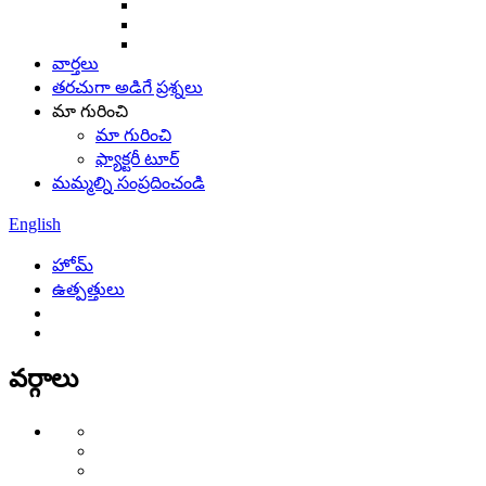
వార్తలు
తరచుగా అడిగే ప్రశ్నలు
మా గురించి
మా గురించి
ఫ్యాక్టరీ టూర్
మమ్మల్ని సంప్రదించండి
English
హోమ్
ఉత్పత్తులు
వర్గాలు