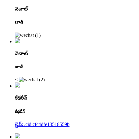
వెచాట్
జూడీ
వెచాట్
జూడీ
<
కేథరీన్
కేథరీన్
లైవ్: .cid.cfc4dfe13518559b