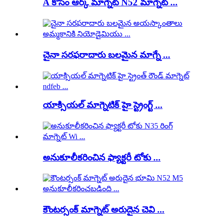
A కోసం ఆర్క్ మాగ్నెట్ N52 మాగ్నెట్ ...
చైనా సరఫరాదారు బలమైన మాగ్నే ...
యాక్సియల్ మాగ్నెటిక్ హై స్ట్రెంగ్ట్ ...
అనుకూలీకరించిన ఫ్యాక్టరీ టోకు ...
కౌంటర్సంక్ మాగ్నెట్ అరుదైన చెవి ...