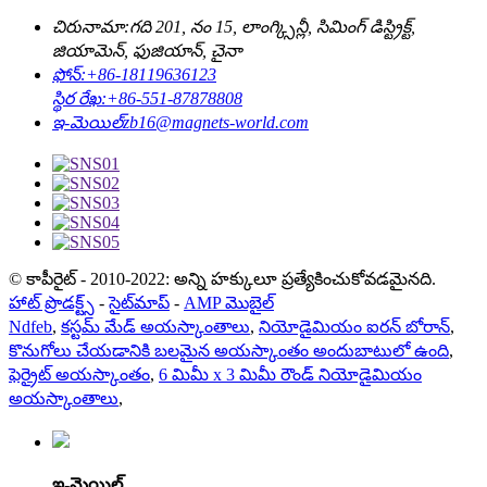
చిరునామా:
గది 201, నం 15, లాంగ్క్సిన్లీ, సిమింగ్ డిస్ట్రిక్ట్,
జియామెన్, ఫుజియాన్, చైనా
ఫోన్:
+86-18119636123
స్థిర రేఖ:
+86-551-87878808
ఇ-మెయిల్
zb16@magnets-world.com
© కాపీరైట్ - 2010-2022: అన్ని హక్కులూ ప్రత్యేకించుకోవడమైనది.
హాట్ ప్రొడక్ట్స్
-
సైట్‌మాప్
-
AMP మొబైల్
Ndfeb
,
కస్టమ్ మేడ్ అయస్కాంతాలు
,
నియోడైమియం ఐరన్ బోరాన్
,
కొనుగోలు చేయడానికి బలమైన అయస్కాంతం అందుబాటులో ఉంది
,
ఫెర్రైట్ అయస్కాంతం
,
6 మిమీ x 3 మిమీ రౌండ్ నియోడైమియం
అయస్కాంతాలు
,
ఇ-మెయిల్