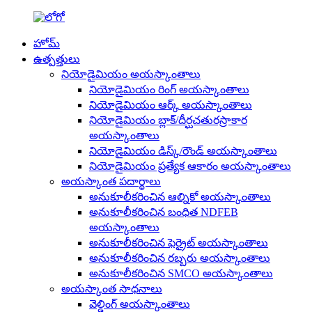
హోమ్
ఉత్పత్తులు
నియోడైమియం అయస్కాంతాలు
నియోడైమియం రింగ్ అయస్కాంతాలు
నియోడైమియం ఆర్క్ అయస్కాంతాలు
నియోడైమియం బ్లాక్/దీర్ఘచతురస్రాకార
అయస్కాంతాలు
నియోడైమియం డిస్క్/రౌండ్ అయస్కాంతాలు
నియోడైమియం ప్రత్యేక ఆకారం అయస్కాంతాలు
అయస్కాంత పదార్థాలు
అనుకూలీకరించిన ఆల్నికో అయస్కాంతాలు
అనుకూలీకరించిన బంధిత NDFEB
అయస్కాంతాలు
అనుకూలీకరించిన ఫెర్రైట్ అయస్కాంతాలు
అనుకూలీకరించిన రబ్బరు అయస్కాంతాలు
అనుకూలీకరించిన SMCO అయస్కాంతాలు
అయస్కాంత సాధనాలు
వెల్డింగ్ అయస్కాంతాలు