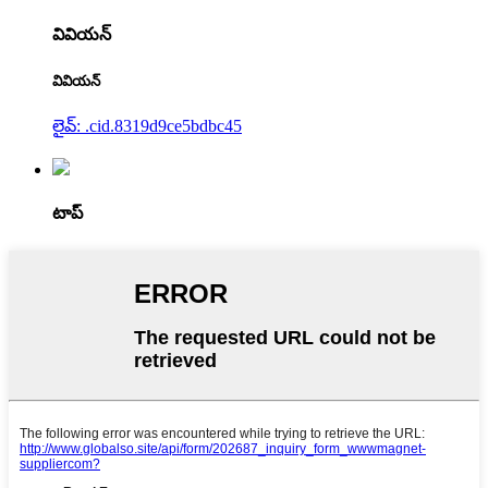
వివియన్
వివియన్
లైవ్: .cid.8319d9ce5bdbc45
టాప్