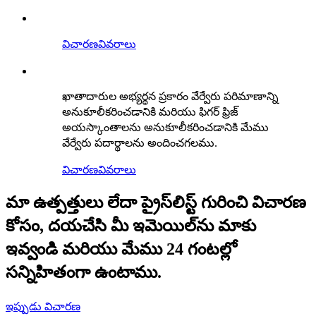
విచారణ
వివరాలు
ఖాతాదారుల అభ్యర్థన ప్రకారం వేర్వేరు పరిమాణాన్ని
అనుకూలీకరించడానికి మరియు ఫిగర్ ఫ్రిజ్
అయస్కాంతాలను అనుకూలీకరించడానికి మేము
వేర్వేరు పదార్థాలను అందించగలము.
విచారణ
వివరాలు
మా ఉత్పత్తులు లేదా ప్రైస్‌లిస్ట్ గురించి విచారణ
కోసం, దయచేసి మీ ఇమెయిల్‌ను మాకు
ఇవ్వండి మరియు మేము 24 గంటల్లో
సన్నిహితంగా ఉంటాము.
ఇప్పుడు విచారణ