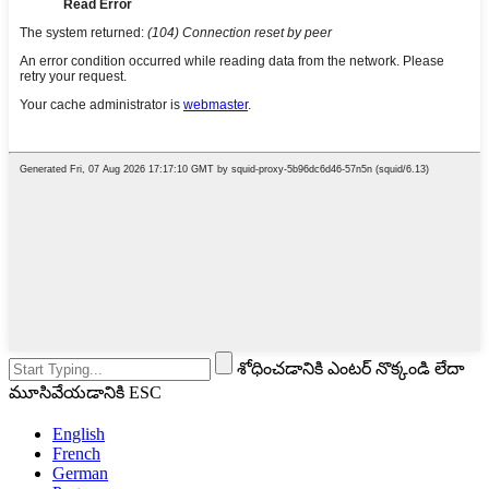
శోధించడానికి ఎంటర్ నొక్కండి లేదా
మూసివేయడానికి ESC
English
French
German