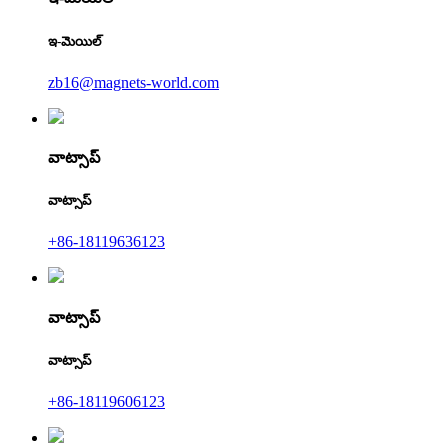
ఇ-మెయిల్
zb16@magnets-world.com
వాట్సాప్
వాట్సాప్
+86-18119636123
వాట్సాప్
వాట్సాప్
+86-18119606123