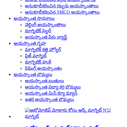
అనుకూలీకరించిన రబ్బరు అయస్కాంతాలు
అనుకూలీకరించిన SMCO అయస్కాంతాలు
అయస్కాంత సాధనాలు
వెల్డింగ్ అయస్కాంతాలు
మాగ్నెటిక్ ఫిల్టర్
అయస్కాంత పేరు బ్యాడ్జ్
అయస్కాంత గృహ
మాగ్నెటిక్ కత్తి హోల్డర్
ఫ్రిజ్ మాగ్నెట్
మాగ్నెటిక్ హుక్
ఫిషింగ్ అయస్కాంతం
అయస్కాంత బొమ్మలు
అయస్కాంత బంతులు
అయస్కాంత విద్యా కర్ర బొమ్మలు
అయస్కాంత మినీ క్యూ మ్యాన్
ఇతర అయస్కాంత బొమ్మలు