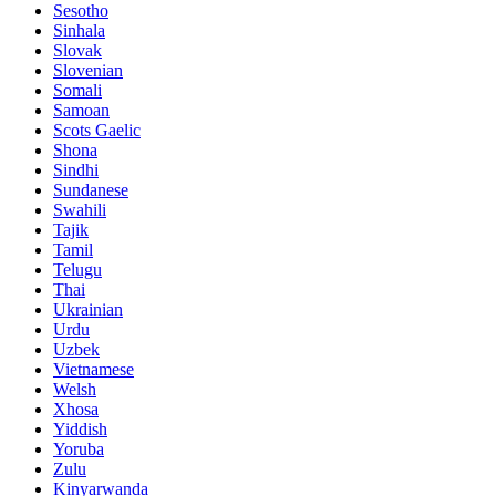
Sesotho
Sinhala
Slovak
Slovenian
Somali
Samoan
Scots Gaelic
Shona
Sindhi
Sundanese
Swahili
Tajik
Tamil
Telugu
Thai
Ukrainian
Urdu
Uzbek
Vietnamese
Welsh
Xhosa
Yiddish
Yoruba
Zulu
Kinyarwanda