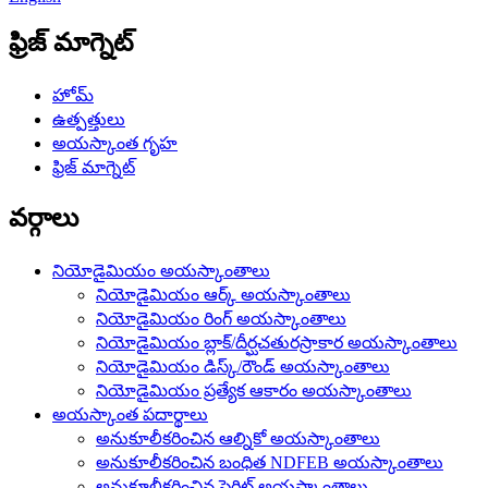
ఫ్రిజ్ మాగ్నెట్
హోమ్
ఉత్పత్తులు
అయస్కాంత గృహ
ఫ్రిజ్ మాగ్నెట్
వర్గాలు
నియోడైమియం అయస్కాంతాలు
నియోడైమియం ఆర్క్ అయస్కాంతాలు
నియోడైమియం రింగ్ అయస్కాంతాలు
నియోడైమియం బ్లాక్/దీర్ఘచతురస్రాకార అయస్కాంతాలు
నియోడైమియం డిస్క్/రౌండ్ అయస్కాంతాలు
నియోడైమియం ప్రత్యేక ఆకారం అయస్కాంతాలు
అయస్కాంత పదార్థాలు
అనుకూలీకరించిన ఆల్నికో అయస్కాంతాలు
అనుకూలీకరించిన బంధిత NDFEB అయస్కాంతాలు
అనుకూలీకరించిన ఫెర్రిట్ అయస్కాంతాలు