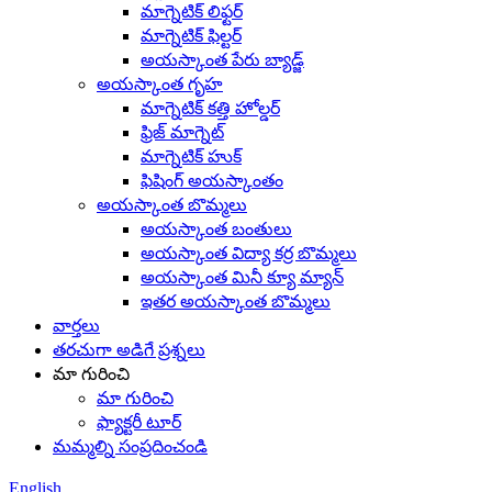
మాగ్నెటిక్ లిఫ్టర్
మాగ్నెటిక్ ఫిల్టర్
అయస్కాంత పేరు బ్యాడ్జ్
అయస్కాంత గృహ
మాగ్నెటిక్ కత్తి హోల్డర్
ఫ్రిజ్ మాగ్నెట్
మాగ్నెటిక్ హుక్
ఫిషింగ్ అయస్కాంతం
అయస్కాంత బొమ్మలు
అయస్కాంత బంతులు
అయస్కాంత విద్యా కర్ర బొమ్మలు
అయస్కాంత మినీ క్యూ మ్యాన్
ఇతర అయస్కాంత బొమ్మలు
వార్తలు
తరచుగా అడిగే ప్రశ్నలు
మా గురించి
మా గురించి
ఫ్యాక్టరీ టూర్
మమ్మల్ని సంప్రదించండి
English