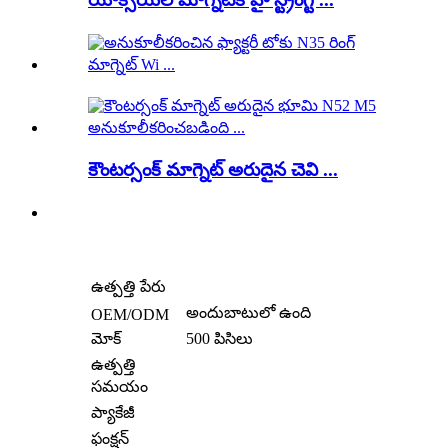
కౌంటర్సంక్ మాగ్నెట్ అరుదైన చెవి ...
ఉత్పత్తి పేరు
అందుబాటులో ఉంది
OEM/ODM
మోక్
500 పిసిలు
ఉత్పత్తి
సమయం
ప్యాకేజీ
ఫంక్షన్