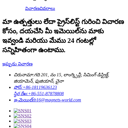
విచారణ
వివరాలు
మా ఉత్పత్తులు లేదా ప్రైస్‌లిస్ట్ గురించి విచారణ
కోసం, దయచేసి మీ ఇమెయిల్‌ను మాకు
ఇవ్వండి మరియు మేము 24 గంటల్లో
సన్నిహితంగా ఉంటాము.
ఇప్పుడు విచారణ
చిరునామా:
గది 201, నం 15, లాంగ్క్సిన్లీ, సిమింగ్ డిస్ట్రిక్ట్,
జియామెన్, ఫుజియాన్, చైనా
ఫోన్:
+86-18119636123
స్థిర రేఖ:
+86-551-87878808
ఇ-మెయిల్
zb16@magnets-world.com