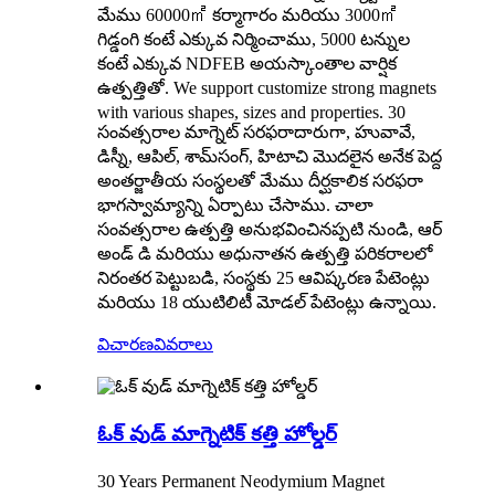
మేము 60000㎡ కర్మాగారం మరియు 3000㎡
గిడ్డంగి కంటే ఎక్కువ నిర్మించాము, 5000 టన్నుల
కంటే ఎక్కువ NDFEB అయస్కాంతాల వార్షిక
ఉత్పత్తితో. We support customize strong magnets
with various shapes, sizes and properties. 30
సంవత్సరాల మాగ్నెట్ సరఫరాదారుగా, హువావే,
డిస్నీ, ఆపిల్, శామ్‌సంగ్, హిటాచి మొదలైన అనేక పెద్ద
అంతర్జాతీయ సంస్థలతో మేము దీర్ఘకాలిక సరఫరా
భాగస్వామ్యాన్ని ఏర్పాటు చేసాము. చాలా
సంవత్సరాల ఉత్పత్తి అనుభవించినప్పటి నుండి, ఆర్
అండ్ డి మరియు అధునాతన ఉత్పత్తి పరికరాలలో
నిరంతర పెట్టుబడి, సంస్థకు 25 ఆవిష్కరణ పేటెంట్లు
మరియు 18 యుటిలిటీ మోడల్ పేటెంట్లు ఉన్నాయి.
విచారణ
వివరాలు
ఓక్ వుడ్ మాగ్నెటిక్ కత్తి హోల్డర్
30 Years Permanent Neodymium Magnet