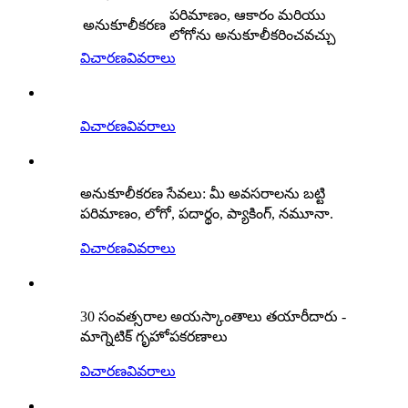
పరిమాణం, ఆకారం మరియు
అనుకూలీకరణ
లోగోను అనుకూలీకరించవచ్చు
విచారణ
వివరాలు
విచారణ
వివరాలు
అనుకూలీకరణ సేవలు: మీ అవసరాలను బట్టి
పరిమాణం, లోగో, పదార్థం, ప్యాకింగ్, నమూనా.
విచారణ
వివరాలు
30 సంవత్సరాల అయస్కాంతాలు తయారీదారు -
మాగ్నెటిక్ గృహోపకరణాలు
విచారణ
వివరాలు