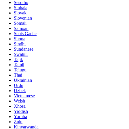
Sesotho
Sinhala
Slovak
Slovenian
Somali
Samoan
Scots Gaelic
Shona
Sindhi
Sundanese
Swahili
Tajik
Tamil
Telugu
Thai
Ukrainian
Urdu
Uzbek
Vietnamese
Welsh
Xhosa
Yiddish
Yoruba
Zulu
Kinyarwanda