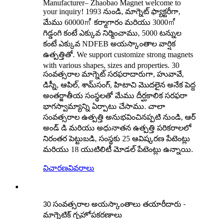
Manufacturer– Zhaobao Magnet welcome to
your inquiry! 1993 నుండి, మాగ్నెట్ ఫ్యాక్టరీగా,
మేము 60000㎡ కర్మాగారం మరియు 3000㎡
గిడ్డంగి కంటే ఎక్కువ నిర్మించాము, 5000 టన్నుల
కంటే ఎక్కువ NDFEB అయస్కాంతాల వార్షిక
ఉత్పత్తితో. We support customize strong magnets
with various shapes, sizes and properties. 30
సంవత్సరాల మాగ్నెట్ సరఫరాదారుగా, హువావే,
డిస్నీ, ఆపిల్, శామ్‌సంగ్, హిటాచి మొదలైన అనేక పెద్ద
అంతర్జాతీయ సంస్థలతో మేము దీర్ఘకాలిక సరఫరా
భాగస్వామ్యాన్ని ఏర్పాటు చేసాము. చాలా
సంవత్సరాల ఉత్పత్తి అనుభవించినప్పటి నుండి, ఆర్
అండ్ డి మరియు అధునాతన ఉత్పత్తి పరికరాలలో
నిరంతర పెట్టుబడి, సంస్థకు 25 ఆవిష్కరణ పేటెంట్లు
మరియు 18 యుటిలిటీ మోడల్ పేటెంట్లు ఉన్నాయి.
విచారణ
వివరాలు
30 సంవత్సరాల అయస్కాంతాలు తయారీదారు -
మాగ్నెటిక్ గృహోపకరణాలు