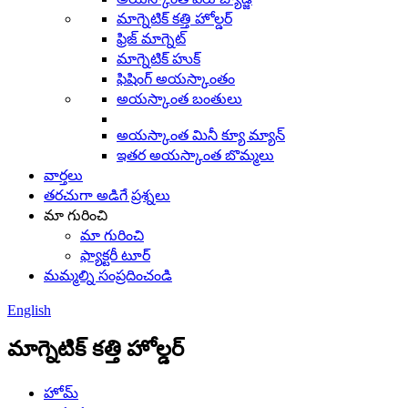
మాగ్నెటిక్ కత్తి హోల్డర్
ఫ్రిజ్ మాగ్నెట్
మాగ్నెటిక్ హుక్
ఫిషింగ్ అయస్కాంతం
అయస్కాంత బంతులు
అయస్కాంత మినీ క్యూ మ్యాన్
ఇతర అయస్కాంత బొమ్మలు
వార్తలు
తరచుగా అడిగే ప్రశ్నలు
మా గురించి
మా గురించి
ఫ్యాక్టరీ టూర్
మమ్మల్ని సంప్రదించండి
English
మాగ్నెటిక్ కత్తి హోల్డర్
హోమ్