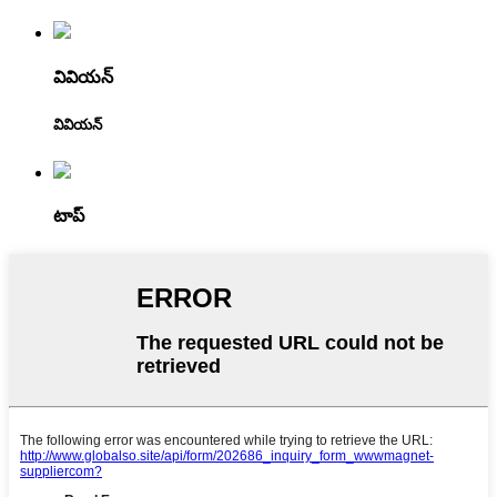
వివియన్
వివియన్
టాప్