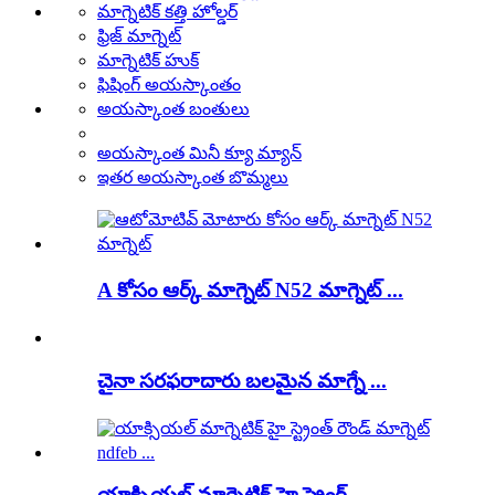
మాగ్నెటిక్ కత్తి హోల్డర్
ఫ్రిజ్ మాగ్నెట్
మాగ్నెటిక్ హుక్
ఫిషింగ్ అయస్కాంతం
అయస్కాంత బంతులు
అయస్కాంత మినీ క్యూ మ్యాన్
ఇతర అయస్కాంత బొమ్మలు
A కోసం ఆర్క్ మాగ్నెట్ N52 మాగ్నెట్ ...
చైనా సరఫరాదారు బలమైన మాగ్నే ...
యాక్సియల్ మాగ్నెటిక్ హై స్ట్రెంగ్ట్ ...