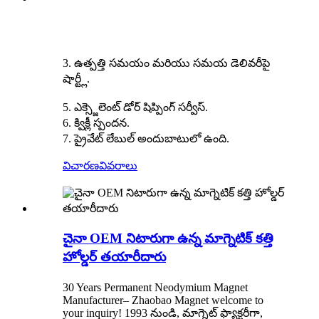
3. ఉత్పత్తి సమయం మరియు సమయ డెలివరీపై
షార్ట్లీ.
5. ఎక్స్జెలెంట్ డోర్ షిప్పింగ్ సర్వీస్.
6. క్విక్లీ స్పందన.
7. ప్రైవేట్ లేబుల్ అందుబాటులో ఉంది.
విచారణ
వివరాలు
చైనా OEM నిటారుగా ఉన్న మాగ్నెటిక్ కత్తి
హోల్డర్ తయారీదారు
30 Years Permanent Neodymium Magnet
Manufacturer– Zhaobao Magnet welcome to
your inquiry! 1993 నుండి, మాగ్నెట్ ఫ్యాక్టరీగా,