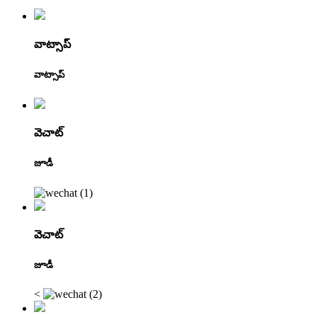
వాట్సాప్
వాట్సాప్
వెచాట్
జూడీ
వెచాట్
జూడీ
<