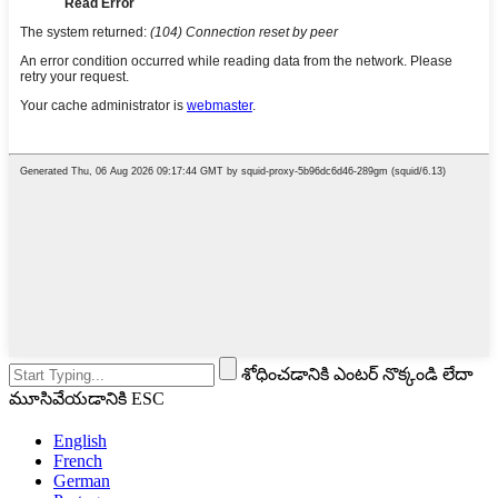
శోధించడానికి ఎంటర్ నొక్కండి లేదా
మూసివేయడానికి ESC
English
French
German