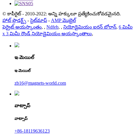
© కాపీరైట్ - 2010-2022: అన్ని హక్కులూ ప్రత్యేకించుకోవడమైనది.
హాట్ ప్రొడక్ట్స్
-
సైట్‌మాప్
-
AMP మొబైల్
ఫెర్రైట్ అయస్కాంతం
,
,
Ndfeb
,
,
నియోడైమియం ఐరన్ బోరాన్
,
6 మిమీ
x 3 మిమీ రౌండ్ నియోడైమియం అయస్కాంతాలు
,
ఇ-మెయిల్
ఇ-మెయిల్
zb16@magnets-world.com
వాట్సాప్
వాట్సాప్
+86-18119636123