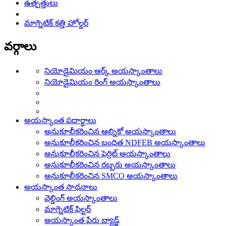
ఉత్పత్తులు
మాగ్నెటిక్ కత్తి హోల్డర్
వర్గాలు
నియోడైమియం ఆర్క్ అయస్కాంతాలు
నియోడైమియం రింగ్ అయస్కాంతాలు
అయస్కాంత పదార్థాలు
అనుకూలీకరించిన ఆల్నికో అయస్కాంతాలు
అనుకూలీకరించిన బంధిత NDFEB అయస్కాంతాలు
అనుకూలీకరించిన ఫెర్రిట్ అయస్కాంతాలు
అనుకూలీకరించిన రబ్బరు అయస్కాంతాలు
అనుకూలీకరించిన SMCO అయస్కాంతాలు
అయస్కాంత సాధనాలు
వెల్డింగ్ అయస్కాంతాలు
మాగ్నెటిక్ ఫిల్టర్
అయస్కాంత పేరు బ్యాడ్జ్