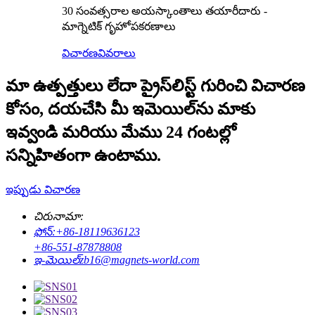
30 సంవత్సరాల అయస్కాంతాలు తయారీదారు -
మాగ్నెటిక్ గృహోపకరణాలు
విచారణ
వివరాలు
మా ఉత్పత్తులు లేదా ప్రైస్‌లిస్ట్ గురించి విచారణ
కోసం, దయచేసి మీ ఇమెయిల్‌ను మాకు
ఇవ్వండి మరియు మేము 24 గంటల్లో
సన్నిహితంగా ఉంటాము.
ఇప్పుడు విచారణ
చిరునామా:
ఫోన్:
+86-18119636123
+86-551-87878808
ఇ-మెయిల్
zb16@magnets-world.com