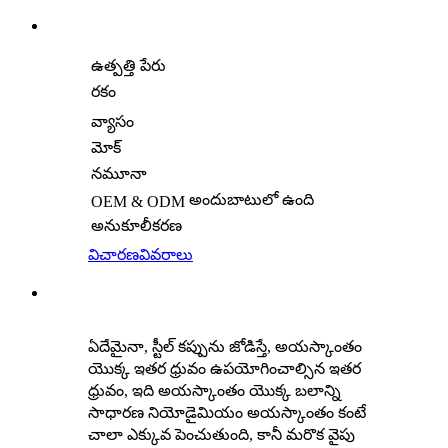
ఉత్పత్తి పేరు
రకం
వ్యాసం
మోక్
నమూనా
అందుబాటులో ఉంది
OEM & ODM
అనుకూలీకరణ
విచారణ
వివరాలు
ఏదేమైనా, స్టీల్ కప్పును జోడిస్తే, అయస్కాంతం
యొక్క ఇతర ధ్రువం ఉపయోగించాల్సిన ఇతర
ధ్రువం, ఇది అయస్కాంతం యొక్క బలాన్ని
సాధారణ నియోడైమియం అయస్కాంతం కంటే
చాలా ఎక్కువ పెంచుతుంది, కానీ మరొక వైపు