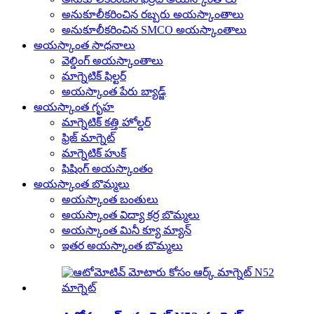
అనుకూలీకరించిన రబ్బరు అయస్కాంతాలు
అనుకూలీకరించిన SMCO అయస్కాంతాలు
అయస్కాంత సాధనాలు
వెల్డింగ్ అయస్కాంతాలు
మాగ్నెటిక్ ఫిల్టర్
అయస్కాంత పేరు బ్యాడ్జ్
అయస్కాంత గృహ
మాగ్నెటిక్ కత్తి హోల్డర్
ఫ్రిజ్ మాగ్నెట్
మాగ్నెటిక్ హుక్
ఫిషింగ్ అయస్కాంతం
అయస్కాంత బొమ్మలు
అయస్కాంత బంతులు
అయస్కాంత విద్యా కర్ర బొమ్మలు
అయస్కాంత మినీ క్యూ మ్యాన్
ఇతర అయస్కాంత బొమ్మలు