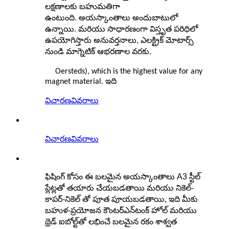
లక్షణాలకు బహుమతిగా
ఉంటుంది.
అయస్కాంతాలు అందుబాటులో
ఉన్నాయి. మరియు సాధారణంగా విస్తృత పరిధిలో
ఉపయోగిస్తారు
అనువర్తనాలు, ఎలక్ట్రిక్ మోటార్స్
నుండి మాగ్నెటిక్ ఆభరణాల వరకు.
Oersteds), which is the highest value for any
magnet material. ఇది
విచారణ
వివరాలు
విచారణ
వివరాలు
ఫిషింగ్ కోసం ఈ బలమైన అయస్కాంతాలు A3 స్టీల్
ప్లేట్లతో తయారు చేయబడతాయి మరియు నికెల్-
కాపర్-నికెల్ తో పూత పూయబడతాయి, ఇది మీకు
బహుళ-ప్రయోజన కౌంటర్‌ఎన్‌టంక్ హోల్ మరియు
థ్రెడ్ ఐబోల్ట్‌తో లభించే బలమైన రకం శాశ్వత