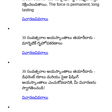
రక్షించబడతాయి. The force is permanent, long
lasting
విచారణ
వివరాలు
30 సంవత్సరాల అయస్కాంతాలు తయారీదారు -
మాగ్నెటిక్ గృహోపకరణాలు
విచారణ
వివరాలు
30 సంవత్సరాల అయస్కాంతాలు తయారీదారు -
డిఫరెంట్ రకాలు మరియు సైజు ఫిషింగ్
అయస్కాంతాలు ఎంచుకోవడానికి, మీ విచారణను
స్వాగతించండి!
విచారణ
వివరాలు