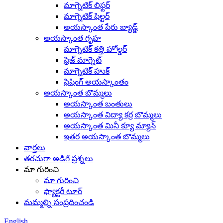
మాగ్నెటిక్ లిఫ్టర్
మాగ్నెటిక్ ఫిల్టర్
అయస్కాంత పేరు బ్యాడ్జ్
అయస్కాంత గృహ
మాగ్నెటిక్ కత్తి హోల్డర్
ఫ్రిజ్ మాగ్నెట్
మాగ్నెటిక్ హుక్
ఫిషింగ్ అయస్కాంతం
అయస్కాంత బొమ్మలు
అయస్కాంత బంతులు
అయస్కాంత విద్యా కర్ర బొమ్మలు
అయస్కాంత మినీ క్యూ మ్యాన్
ఇతర అయస్కాంత బొమ్మలు
వార్తలు
తరచుగా అడిగే ప్రశ్నలు
మా గురించి
మా గురించి
ఫ్యాక్టరీ టూర్
మమ్మల్ని సంప్రదించండి
English