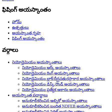
ఫిషింగ్ అయస్కాంతం
హోమ్
ఉత్పత్తులు
అయస్కాంత గృహ
ఫిషింగ్ అయస్కాంతం
వర్గాలు
నియోడైమియం అయస్కాంతాలు
నియోడైమియం ఆర్క్ అయస్కాంతాలు
నియోడైమియం రింగ్ అయస్కాంతాలు
నియోడైమియం బ్లాక్/దీర్ఘచతురస్రాకార అయస్కాంతాలు
నియోడైమియం డిస్క్/రౌండ్ అయస్కాంతాలు
నియోడైమియం ప్రత్యేక ఆకారం అయస్కాంతాలు
అయస్కాంత పదార్థాలు
అనుకూలీకరించిన ఆల్నికో అయస్కాంతాలు
అనుకూలీకరించిన బంధిత NDFEB అయస్కాంతాలు
అనుకూలీకరించిన ఫెర్రిట్ అయస్కాంతాలు