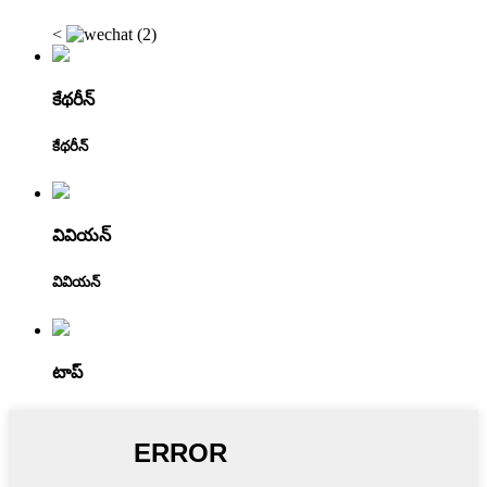
<
కేథరీన్
కేథరీన్
వివియన్
వివియన్
టాప్