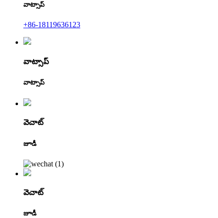
వాట్సాప్
+86-18119636123
వాట్సాప్
వాట్సాప్
వెచాట్
జూడీ
వెచాట్
జూడీ