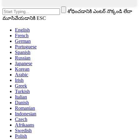
శోధించడానికి ఎంటర్ నొక్కండి లేదా
మూసివేయడానికి ESC
English
French
German
Portuguese
Spanish
Russian
Japanese
Korean
Arabic
Irish
Greek
Turkish
Italian
Danish
Romanian
Indonesian
Czech
Afrikaans
Swedish
Polish