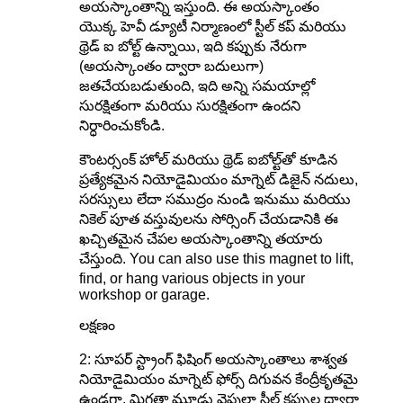
అయస్కాంతాన్ని ఇస్తుంది. ఈ అయస్కాంతం
యొక్క హెవీ డ్యూటీ నిర్మాణంలో స్టీల్ కప్ మరియు
థ్రెడ్ ఐ బోల్ట్ ఉన్నాయి, ఇది కప్పుకు నేరుగా
(అయస్కాంతం ద్వారా బదులుగా)
జతచేయబడుతుంది, ఇది అన్ని సమయాల్లో
సురక్షితంగా మరియు సురక్షితంగా ఉందని
నిర్ధారించుకోండి.
కౌంటర్సంక్ హోల్ మరియు థ్రెడ్ ఐబోల్ట్‌తో కూడిన
ప్రత్యేకమైన నియోడైమియం మాగ్నెట్ డిజైన్ నదులు,
సరస్సులు లేదా సముద్రం నుండి ఇనుము మరియు
నికెల్ పూత వస్తువులను సోర్సింగ్ చేయడానికి ఈ
ఖచ్చితమైన చేపల అయస్కాంతాన్ని తయారు
చేస్తుంది. You can also use this magnet to lift,
find, or hang various objects in your
workshop or garage.
లక్షణం
2: సూపర్ స్ట్రాంగ్ ఫిషింగ్ అయస్కాంతాలు శాశ్వత
నియోడైమియం మాగ్నెట్ ఫోర్స్ దిగువన కేంద్రీకృతమై
ఉండగా, మిగతా మూడు వైపులా స్టీల్ కప్పుల ద్వారా