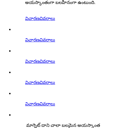
అయస్కాంతంగా బలహీనంగా ఉంటుంది.
విచారణ
వివరాలు
విచారణ
వివరాలు
విచారణ
వివరాలు
విచారణ
వివరాలు
విచారణ
వివరాలు
మాగ్నెట్ దాని చాలా బలమైన అయస్కాంత