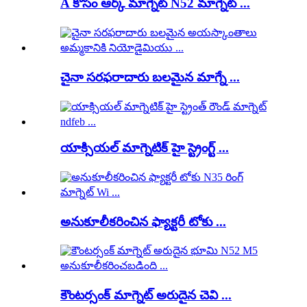
A కోసం ఆర్క్ మాగ్నెట్ N52 మాగ్నెట్ ...
చైనా సరఫరాదారు బలమైన మాగ్నే ...
యాక్సియల్ మాగ్నెటిక్ హై స్ట్రెంగ్ట్ ...
అనుకూలీకరించిన ఫ్యాక్టరీ టోకు ...
కౌంటర్సంక్ మాగ్నెట్ అరుదైన చెవి ...