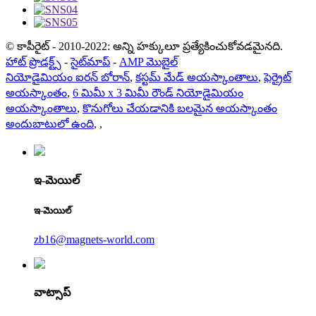
© కాపీరైట్ - 2010-2022: అన్ని హక్కులూ ప్రత్యేకించుకోవడమైనది.
హాట్ ప్రొడక్ట్స్
-
సైట్‌మాప్
-
AMP మొబైల్
నియోడైమియం ఐరన్ బోరాన్
,
కస్టమ్ మేడ్ అయస్కాంతాలు
,
ఫెర్రైట్
అయస్కాంతం
,
6 మిమీ x 3 మిమీ రౌండ్ నియోడైమియం
అయస్కాంతాలు
,
కొనుగోలు చేయడానికి బలమైన అయస్కాంతం
అందుబాటులో ఉంది
,
,
ఇ-మెయిల్
ఇ-మెయిల్
zb16@magnets-world.com
వాట్సాప్