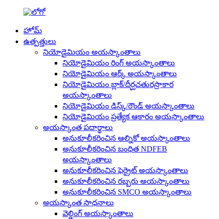
హోమ్
ఉత్పత్తులు
నియోడైమియం అయస్కాంతాలు
నియోడైమియం రింగ్ అయస్కాంతాలు
నియోడైమియం ఆర్క్ అయస్కాంతాలు
నియోడైమియం బ్లాక్/దీర్ఘచతురస్రాకార
అయస్కాంతాలు
నియోడైమియం డిస్క్/రౌండ్ అయస్కాంతాలు
నియోడైమియం ప్రత్యేక ఆకారం అయస్కాంతాలు
అయస్కాంత పదార్థాలు
అనుకూలీకరించిన ఆల్నికో అయస్కాంతాలు
అనుకూలీకరించిన బంధిత NDFEB
అయస్కాంతాలు
అనుకూలీకరించిన ఫెర్రైట్ అయస్కాంతాలు
అనుకూలీకరించిన రబ్బరు అయస్కాంతాలు
అనుకూలీకరించిన SMCO అయస్కాంతాలు
అయస్కాంత సాధనాలు
వెల్డింగ్ అయస్కాంతాలు