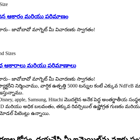
రించిన ఆకారం మరియు పరిమాణం
రు– జావోబావో మాగ్నెట్ మీ విచారణకు స్వాగతం!
విధ ఆకారాలు మరియు పరిమాణాలు
రు– జావోబావో మాగ్నెట్ మీ విచారణకు స్వాగతం!
్టరీని నిర్మించాము, వార్షిక ఉత్పత్తి 5000 టన్నుల కంటే ఎక్కువ NdFeB
్తున్నాము.
sney, apple, Samsung, Hitachi మొదలైన అనేక పెద్ద అంతర్జాతీయ సంస
మరియు అధిక బలవంతం, తక్కువ రివర్సిబుల్ ఉష్ణోగ్రత గుణకం మరియు తక్
మోడల్ పేటెంట్లు ఉన్నాయి.
విచారణల కోసం, దయచేసి మీ ఇమెయిల్‌ను మాకు