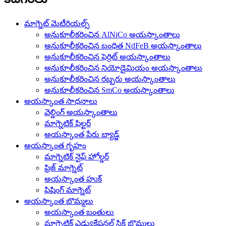
మాగ్నెట్ మెటీరియల్స్
అనుకూలీకరించిన AlNiCo అయస్కాంతాలు
అనుకూలీకరించిన బంధిత NdFeB అయస్కాంతాలు
అనుకూలీకరించిన ఫెర్రిట్ అయస్కాంతాలు
అనుకూలీకరించిన నియోడైమియం అయస్కాంతాలు
అనుకూలీకరించిన రబ్బరు అయస్కాంతాలు
అనుకూలీకరించిన SmCo అయస్కాంతాలు
అయస్కాంత సాధనాలు
వెల్డింగ్ అయస్కాంతాలు
మాగ్నెటిక్ ఫిల్టర్
అయస్కాంత పేరు బ్యాడ్జ్
అయస్కాంత గృహం
మాగ్నెటిక్ నైఫ్ హోల్డర్
ఫ్రిజ్ మాగ్నెట్
అయస్కాంత హుక్
ఫిషింగ్ మాగ్నెట్
అయస్కాంత బొమ్మలు
అయస్కాంత బంతులు
మాగ్నెటిక్ ఎడ్యుకేషనల్ స్టిక్ బొమ్మలు