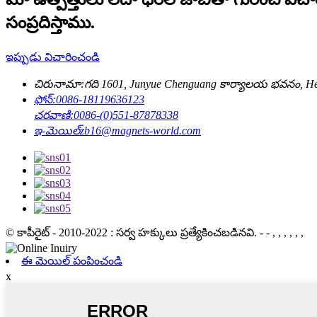
సంప్రదిస్తాము.
ఇప్పుడు విచారించండి
చిరునామా:
గది 1601, Junyue Chenguang కార్యాలయ భవనం, Hefe
ఫోన్:
0086-18119636123
చరవాణి:
0086-(0)551-87878338
ఇ-మెయిల్
zb16@magnets-world.com
© కాపీరైట్ - 2010-2022 : సర్వ హక్కులు ప్రత్యేకించబడినవి.
- - , , , , , ,
ఈ మెయిల్ పంపించండి
x