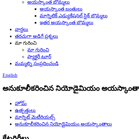
అయస్కాంత బొమ్మలు
అయస్కాంత బంతులు
మాగ్నెటిక్ ఎడ్యుకేషనల్ స్టిక్ బొమ్మలు
ఇతర అయస్కాంత బొమ్మలు
వార్తలు
తరచుగా అడిగే ప్రశ్నలు
మా గురించి
మా గురించి
ఫ్యాక్టరీ టూర్
మమ్మల్ని సంప్రదించండి
English
అనుకూలీకరించిన నియోడైమియం అయస్కాంత
హోమ్
ఉత్పత్తులు
మాగ్నెట్ మెటీరియల్స్
అనుకూలీకరించిన నియోడైమియం అయస్కాంతాలు
కేటగిరీలు