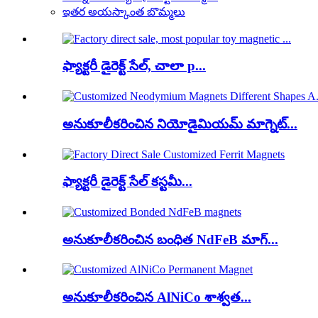
ఇతర అయస్కాంత బొమ్మలు
ఫ్యాక్టరీ డైరెక్ట్ సేల్, చాలా p...
అనుకూలీకరించిన నియోడైమియమ్ మాగ్నెట్...
ఫ్యాక్టరీ డైరెక్ట్ సేల్ కస్టమీ...
అనుకూలీకరించిన బంధిత NdFeB మాగ్...
అనుకూలీకరించిన AlNiCo శాశ్వత...