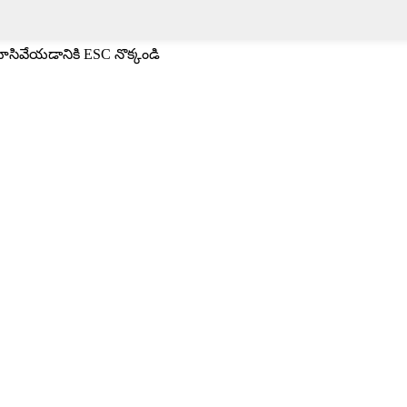
మూసివేయడానికి ESC నొక్కండి