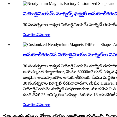
నియోడైమియమ్ మాగ్నెట్స్ ఫ్యాక్టరీ అనుకూలీక
30 సంవత్సరాల శాశ్వత నియోడైమియమ్ మాగ్నెట్ తయారీదా
విచారణ
వివరాలు
అనుకూలీకరించిన నియోడైమియం మాగ్నెట్‌లు వి
30 సంవత్సరాల శాశ్వత నియోడైమియమ్ మాగ్నెట్ తయారీదా
అయస్కాంత కర్మాగారంగా, మేము 60000m2 కంటే ఎక్కువ ఫ్యాక
బలమైన అయస్కాంతాల అనుకూలీకరణకు మేము మద్దతు ఇస
30 సంవత్సరాల మాగ్నెట్ సరఫరాదారుగా, మేము Huawei, Di
నియోడైమియమ్ మాగ్నెట్ సరఫరాదారుగా, మా కంపెనీ R & D 
ఉంది.దీనికి 25 ఆవిష్కరణ పేటెంట్లు మరియు 18 యుటిలిటీ 
విచారణ
వివరాలు
మా ఉత్పత్తులు లేదా ధరల జాబితా గురించి 