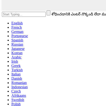
శోధించడానికి ఎంటర్ నొక్కండి లేదా 
English
French
German
Portuguese
Spanish
Russian
Japanese
Korean
Arabic
Irish
Greek
Turkish
Italian
Danish
Romanian
Indonesian
Czech
Afrikaans
Swedish
Polish