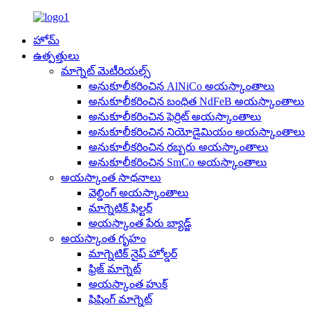
హోమ్
ఉత్పత్తులు
మాగ్నెట్ మెటీరియల్స్
అనుకూలీకరించిన AlNiCo అయస్కాంతాలు
అనుకూలీకరించిన బంధిత NdFeB అయస్కాంతాలు
అనుకూలీకరించిన ఫెర్రిట్ అయస్కాంతాలు
అనుకూలీకరించిన నియోడైమియం అయస్కాంతాలు
అనుకూలీకరించిన రబ్బరు అయస్కాంతాలు
అనుకూలీకరించిన SmCo అయస్కాంతాలు
అయస్కాంత సాధనాలు
వెల్డింగ్ అయస్కాంతాలు
మాగ్నెటిక్ ఫిల్టర్
అయస్కాంత పేరు బ్యాడ్జ్
అయస్కాంత గృహం
మాగ్నెటిక్ నైఫ్ హోల్డర్
ఫ్రిజ్ మాగ్నెట్
అయస్కాంత హుక్
ఫిషింగ్ మాగ్నెట్